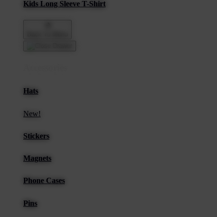
Kids Long Sleeve T-Shirt
Back To Menu
Accessories
Hats
New!
Stickers
Magnets
Phone Cases
Pins