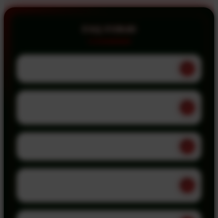
FAQ FOR4D
+
Apa itu FOR4D?
FOR4D adalah kanal situs resmi toto 4D dengan link daftar
bandar toto togel depo 10k terpercaya. Platform ini
Mengapa harus memilih link daftar cepat
+
menghadirkan pendaftaran simpel, transaksi mudah, serta
FOR4D?
pengalaman bermain yang aman dan nyaman bagi seluruh
Link daftar FOR4D memudahkan siapa saja untuk bergabung
pengguna.
dengan cepat. Sebagai bandar toto togel depo 10k terpercaya,
+
Apakah FOR4D memiliki lisensi resmi?
prosesnya simpel, responsif, dan langsung terhubung ke kanal
resmi tanpa langkah yang berbelit.
Ya, FOR4D beroperasi sebagai kanal situs resmi toto 4D yang
mengutamakan sistem fairplay dan hasil result transparan.
Berapa banyak pilihan pasaran toto 4D di
+
Keamanan data serta kepercayaan member menjadi prioritas
FOR4D?
utama dalam setiap layanan.
FOR4D menyediakan 95 pasaran toto 4D online dalam satu