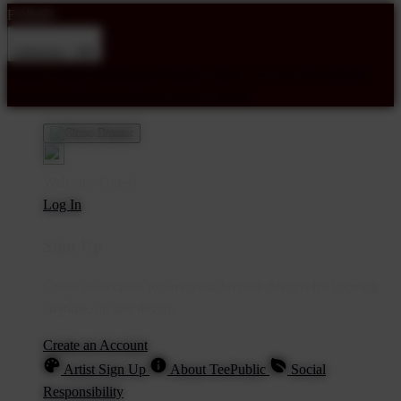
FOR4D
Indonesia - IDR
Product Safety
Intellectual Property Policy
CA: Do Not Sell My
Personal Information
Privacy Policy
Terms
Welcome Guest!
Log In
Sign Up
Create an account to save your favorite designs for viewing
anytime, on any device.
Create an Account
Artist Sign Up
About TeePublic
Social
Responsibility