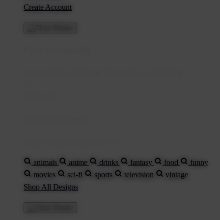
Create Account
Cart Preview (0)
You're
IDR10,000
Away from
FREE US Shipping!
$0
IDR5,000
Your Cart is empty...
Discover something you'll love!
animals
anime
drinks
fantasy
food
funny
movies
sci-fi
sports
television
vintage
Shop All Designs