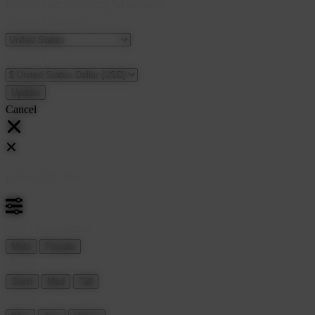
Update Your Browsing Preferences
Shipping Country:
Currency:
Cancel
Katie:
5'10"
160
Select your person:
Male
Female
Height
Short
Med
Tall
Weight